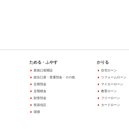
ためる・ふやす
かりる
新規口座開設
住宅ローン
総合口座・普通預金・その他
リフォームローン
定期預金
マイカーローン
定期積金
教育ローン
財形預金
フリーローン
投資信託
カードローン
国債