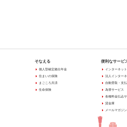
そなえる
便利なサービ
個人型確定拠出年金
インターネット
住まいの保険
法人インターネ
まごころ共済
自動受取・支払
生命保険
為替サービス
各種料金払込サ
貸金庫
メールマガジン