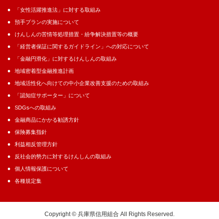
「女性活躍推進法」に対する取組み
預手プランの実施について
けんしんの苦情等処理措置・紛争解決措置等の概要
「経営者保証に関するガイドライン」への対応について
「金融円滑化」に対するけんしんの取組み
地域密着型金融推進計画
地域活性化へ向けての中小企業改善支援のための取組み
「認知症サポーター」について
SDGsへの取組み
金融商品にかかる勧誘方針
保険募集指針
利益相反管理方針
反社会的勢力に対するけんしんの取組み
個人情報保護について
各種規定集
Copyright © 兵庫県信用組合 All Rights Reserved.