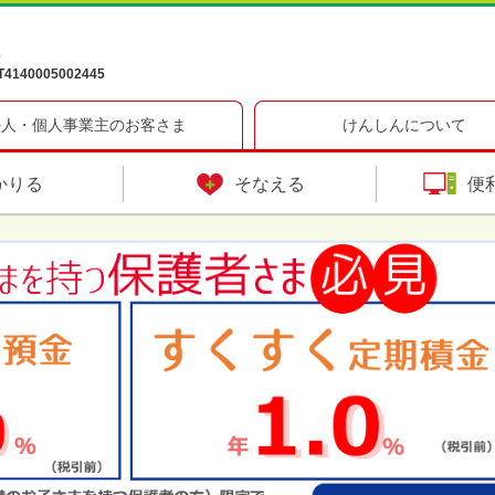
6
40005002445
法人・個人事業主のお客さま
けんしんについて
かりる
そなえる
便