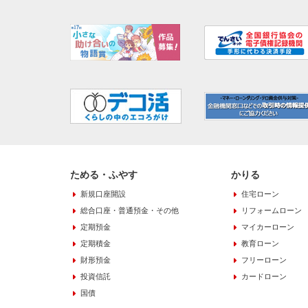
ためる・ふやす
かりる
新規口座開設
住宅ローン
総合口座・普通預金・その他
リフォームローン
定期預金
マイカーローン
定期積金
教育ローン
財形預金
フリーローン
投資信託
カードローン
国債