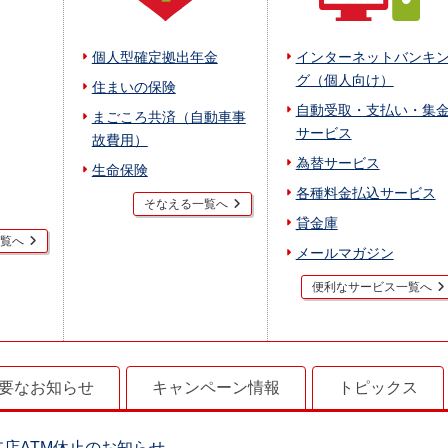
個人型確定拠出年金
インターネットバンキ
グ（個人向け）
住まいの保険
自動受取・支払い・集
まごころ共済（自動車事
サービス
故費用）
為替サービス
生命保険
各種料金払込サービス
そなえる一覧へ
貸金庫
覧へ
メールマガジン
便利なサービス一覧へ
要なお知らせ
キャンペーン情報
トピックス
崎支店ATM休止のお知らせ