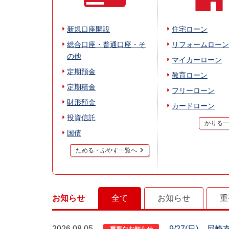
新規口座開設
住宅ローン
総合口座・普通口座・そ
リフォームローン
の他
マイカーローン
定期預金
教育ローン
定期積金
フリーローン
財形預金
カードローン
投資信託
かりる一
国債
ためる・ふやす一覧へ
お知らせ
全て
お知らせ
重
2026.08.05
9/27(日) 尼
重要なお知らせ