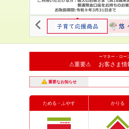
ーマネー・ロー
⚠重要⚠ お客さま情
重要なお知らせ
⼝座譲渡・売買・貸
ためる・ふやす
かりる