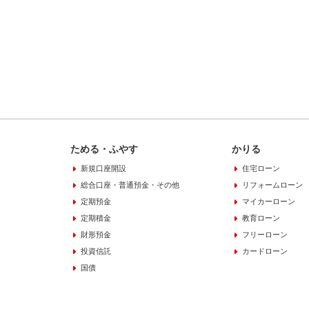
ためる・ふやす
かりる
新規口座開設
住宅ローン
総合口座・普通預金・その他
リフォームローン
定期預金
マイカーローン
定期積金
教育ローン
財形預金
フリーローン
投資信託
カードローン
国債