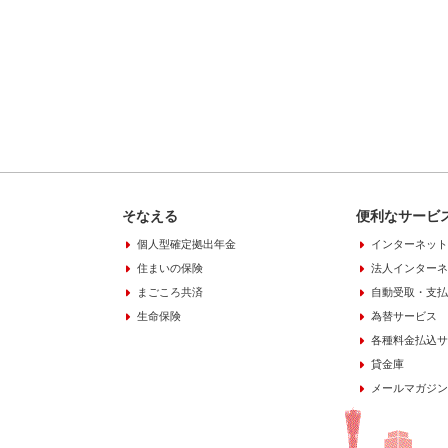
そなえる
便利なサービ
個人型確定拠出年金
インターネット
住まいの保険
法人インターネ
まごころ共済
自動受取・支払
生命保険
為替サービス
各種料金払込サ
貸金庫
メールマガジン