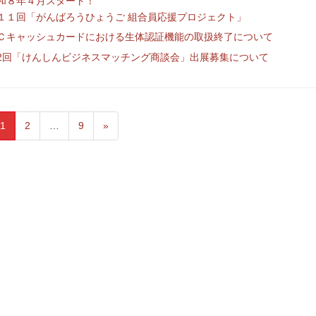
和８年４月スタート！
１１回「がんばろうひょうご 組合員応援プロジェクト」
Ｃキャッシュカードにおける生体認証機能の取扱終了について
2回「けんしんビジネスマッチング商談会」出展募集について
1
2
…
9
»