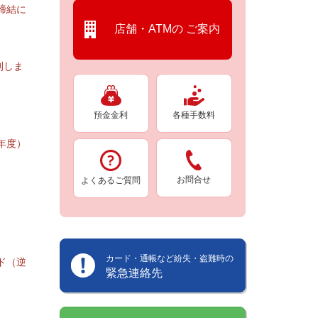
締結に
店舗・ATMの
ご案内
刊しま
預金金利
各種手数料
年度）
お問合せ
よくあるご質問
カード・通帳など紛失・盗難時の
ド（逆
緊急連絡先