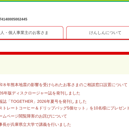
6
40005002445
法人・個人事業主のお客さま
けんしんについて
和８年熊本地震の影響を受けられたお客さまのご相談窓口設置について
026年版ディスクロージャー誌を発刊しました
報誌「TOGETHER」2026年夏号を発刊しました
ストレートコーヒー＆ドリップバッグ5個セット」を10名様にプレゼント
ームページ閲覧障害のお詫びについて
事長が兵庫県立大学で講義を行いました