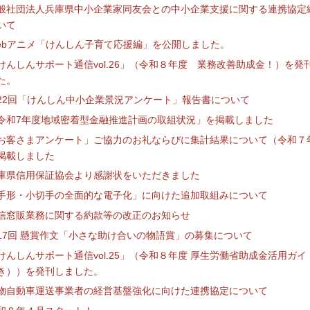
般社団法人兵庫県中小企業家同友会との中小企業支援に関する連携協定
いて
ebアニメ「けんしん子育て応援編」を公開しました。
けんしんサポート通信vol.26」（令和８年度 業務改善助成金！）を発
た。
22回「けんしん中小企業景況アンケート」報告書について
令和7年度地域密着型金融推進計画の取組状況」を掲載しました
お客さまアンケート」ご協力のお礼ならびに集計結果について（令和７
掲載しました
庫県信用保証協会より感謝状をいただきました
手形・小切手の全面的な電子化」に向けた追加取組みについて
信窓販業務に関する約款等の改正のお知らせ
17回 懸賞作文「小さな助け合いの物語賞」の募集について
けんしんサポート通信vol.25」（令和８年度 厚生労働省助成⾦活用ガイ
き））を発刊しました。
物自動車運送事業者の経営基盤強化に向けた連携協定について