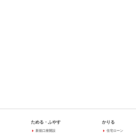
ためる・ふやす
かりる
新規口座開設
住宅ローン