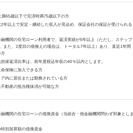
上満65歳以下で完済時満75歳以下の方
数2年以上で安定・継続した収入が見込め、保証会社の保証が受けられる
金融機関の住宅ローン利用者で、返済実績が5年以上（ただし、ステップ
。また、2度目の借換えの場合は、トータル7年以上）あり、直近1年間
い方
無担保返済比率は、前年度税込年収の40％以内とします。
生命保険に加入できる方
リア内に居住または勤務されている方
象不動産の抵当権抹消が可能な方
金融機関の住宅ローンの借換資金（当組合・他金融機関問わず対象とし
の特別加算額の借換資金