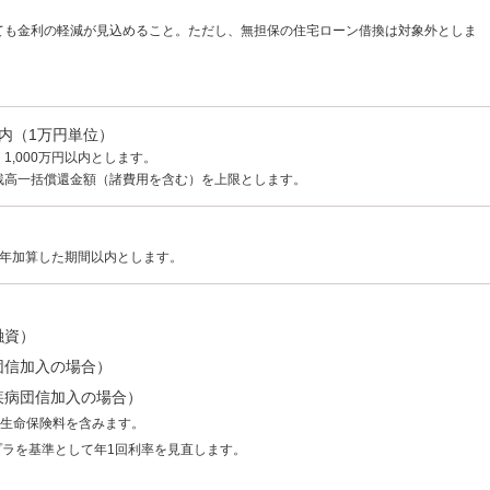
ても金利の軽減が見込めること。ただし、無担保の住宅ローン借換は対象外としま
以内（1万円単位）
1,000万円以内とします。
残高一括償還金額（諸費用を含む）を上限とします。
3年加算した期間以内とします。
融資）
ん団信加入の場合）
大疾病団信加入の場合）
生命保険料を含みます。
プラを基準として年1回利率を見直します。