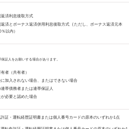
割返済利息後取方式
（
割返済とボーナス返済併用利息後取方式
ただし、ボーナス返済元本
0％以内）
帯保証人をお願いする場合があります。
所有者（共有者）
険に加入されない場合、またはできない場合
の連帯債務者または連帯保証人
社が必要と認めた場合
免許証・運転経歴証明書または個人番号カードの原本のいずれか1点
、運転免許証・運転経歴証明書または個人番号カードの原本のいずれか1