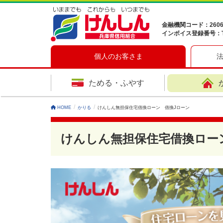
金融機関コード：260
インボイス登録番号：T41
個人のお客さま
ためる・ふやす
HOME
かりる
けんしん無担保住宅借換ローン 借換Jローン
けんしん無担保住宅借換ロー