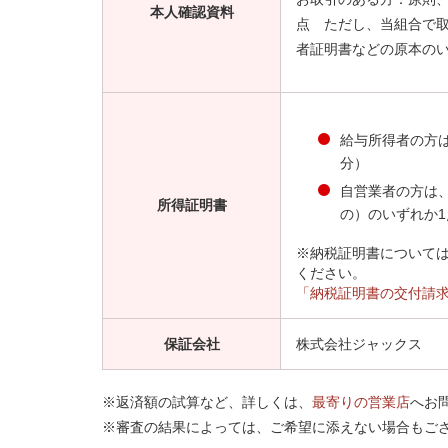
本人確認資料
点 ただし、当組合で
者証明書などの原本のい
給与所得者の方
分）
自営業者の方は
所得証明書
の）のいずれか1
※納税証明書については
ください。
「納税証明書の交付請求
保証会社
株式会社ジャックス
※返済額の試算など、詳しくは、
最寄りの営業店
へお
※審査の結果によっては、ご希望に添えない場合もご