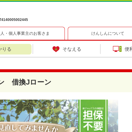
6
40005002445
法人・個人事業主のお客さま
けんしんについて
かりる
そなえる
便
ン 借換Jローン