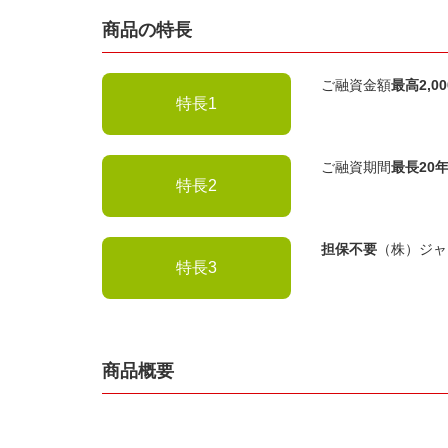
商品の特長
ご融資金額
最高2,0
特長1
ご融資期間
最長20
特長2
担保不要
（株）ジャ
特長3
商品概要