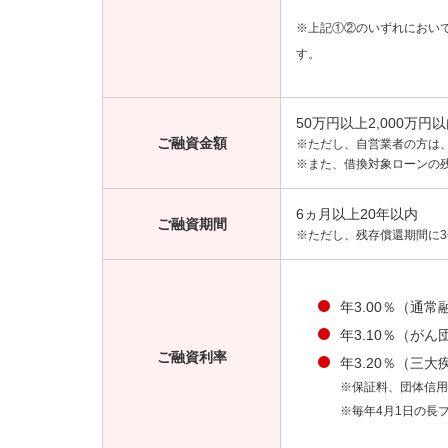
※上記①②のいずれにおい
す。
50万円以上2,000万円
ご融資金額
※ただし、自営業者の方は、
※また、借換対象ローンの
6ヵ月以上20年以内
ご融資期間
※ただし、残存償還期間に
年3.00％（通常
年3.10％（が
ご融資利率
年3.20％（三
※保証料、団体信用
※毎年4月1日の長