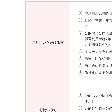
申込時満20歳以
勤続（営業）年
方
公的および民間
償還利用者は7年
ご利用いただける方
に返済遅延がな
本ローンを含む
原則、団体信用
当組合の営業エ
借換えによる対
公的および民間
す。）
公的住宅ローン
お使いみち